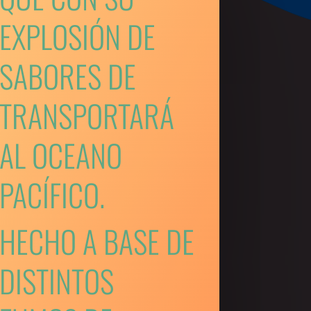
EXPLOSIÓN DE
SABORES DE
TRANSPORTARÁ
AL OCEANO
PACÍFICO.
HECHO A BASE DE
DISTINTOS