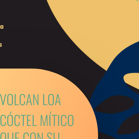
la
s
VOLCAN LOA
CÓCTEL MÍTICO
QUE CON SU