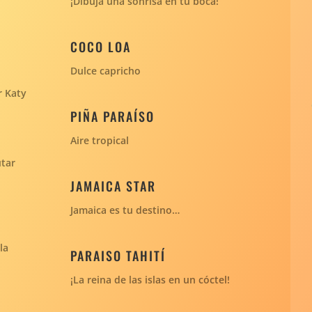
¡Dibuja una sonrisa en tu boca!
COCO LOA
Dulce capricho
r Katy
PIÑA PARAÍSO
Aire tropical
utar
JAMAICA STAR
Jamaica es tu destino…
la
PARAISO TAHITÍ
¡La reina de las islas en un cóctel!