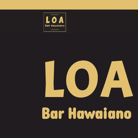
682 333 449
contacto@loabarhawaiano.com
LOA
Bar Hawaiano