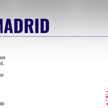
MADRID
uno
d,
ue
 de